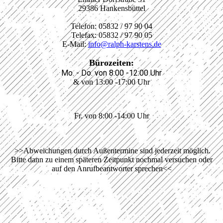
29386 Hankensbüttel
Telefon: 05832 / 97 90 04
Telefax: 05832 / 97 90 05
E-Mail
:
info@ralph-karstens.de
Bürozeiten:
Mo. - Do. von 8:00 -12:00 Uhr
& von 13:00 -17:00 Uhr
Fr. von 8:00 -14:00 Uhr
>>Abweichungen durch Außentermine sind jederzeit möglich.
Bitte dann zu einem späteren Zeitpunkt nochmal versuchen oder
auf den Anrufbeantworter sprechen<<