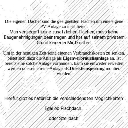
Die eigenen Dächer sind die geeignetsten Flächen um eine eigene
PV-Anlage zu installieren.
Man versiegelt keine zusätzlichen Flächen, muss keine
Baugenehmigungen beantragen und hat auf seinem privatem
Grund keinerlei Mietkosten.
Um in der heutigen Zeit seine eigenen Verbrauchskosten zu senken,
bietet sich dazu die Anlage als
Eigenverbrauchsanlage
an. Ist
bereits eine solche Anlage vorhanden, kann sie entweder erweitert
werden oder eine reine Anlage als
Direkteinspeisung
montiert
werden.
Hierfür gibt es natürlich die verschiedensten Möglichkeiten
Egal ob Flachdach...
oder Steildach.